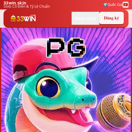
33win skin
🇻🇳
🌍
Quốc Gia
Slots Cổ Điển & Tỷ Lệ Chuẩn
Đăng ký
Đăng nhập