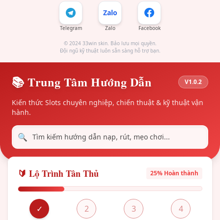
Zalo
Telegram
Zalo
Facebook
© 2024 33win skin. Bảo lưu mọi quyền.
Đội ngũ kỹ thuật luôn sẵn sàng hỗ trợ bạn.
📚 Trung Tâm Hướng Dẫn
V1.0.2
Kiến thức Slots chuyên nghiệp, chiến thuật & kỹ thuật vận
hành.
🔍
🔰 Lộ Trình Tân Thủ
25% Hoàn thành
✓
2
3
4