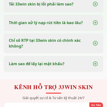
Tải 33win skin bị lỗi phải làm sao?
đăng ký tại 33win skin rất đơn giản:
Nhấn vào nút "Đăng Ký" ở góc trên màn hình.
Nếu gặp sự cố khi tải xuống, vui lòng kiểm tra:
Điền tên đăng nhập và mật khẩu (yêu cầu độ khó
Thời gian xử lý nạp rút tiền là bao lâu?
cao).
Kết nối mạng 4G/Wifi ổn định.
Xác minh số điện thoại chính chủ để bảo vệ tài
Dung lượng bộ nhớ trống ít nhất 100MB.
khoản.
Hệ thống 33win skin tối ưu hóa tốc độ giao dịch:
Cho phép cài đặt ứng dụng từ "Nguồn không xác
Chỉ số RTP tại 33win skin có chính xác
Nạp tiền:
Xử lý tức thì (1-3 phút).
định" trong cài đặt bảo mật.
không?
Rút tiền:
Trung bình 5-15 phút sau khi hệ thống xác
Nếu vẫn lỗi, hãy liên hệ CSKH 24/7.
thực dữ liệu cược hợp lệ. Chúng tôi cam kết minh bạch
trong mọi giao dịch tài chính.
Tuyệt đối chính xác. Dữ liệu RTP (Return to Player) được
Làm sao để lấy lại mật khẩu?
đồng bộ trực tiếp từ máy chủ của nhà phát hành game.
Chúng tôi cung cấp bảng phân tích biến động
(Volatility) minh bạch để người chơi chuyên nghiệp
Tại màn hình đăng nhập, chọn "Quên Mật Khẩu". Hệ
tham khảo trước khi đặt cược.
thống sẽ gửi mã OTP xác thực về số điện thoại hoặc
KÊNH HỖ TRỢ 33WIN SKIN
email bạn đã đăng ký. Nhập mã này để thiết lập mật
khẩu mới an toàn hơn.
Giải quyết sự cố & Tư vấn kỹ thuật 24/7
Ưu Tiên