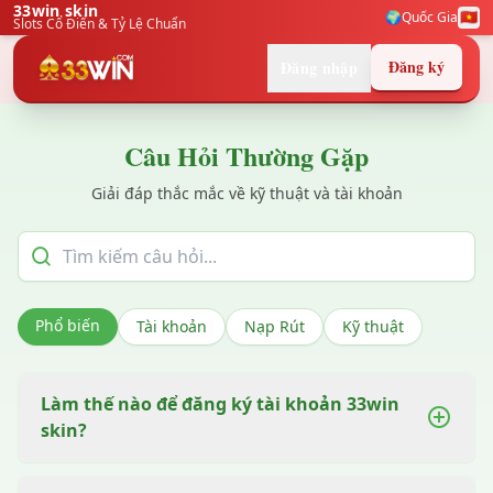
33win skin
🇻🇳
🌍
Quốc Gia
Slots Cổ Điển & Tỷ Lệ Chuẩn
Đăng ký
Đăng nhập
Câu Hỏi Thường Gặp
Giải đáp thắc mắc về kỹ thuật và tài khoản
Phổ biến
Tài khoản
Nạp Rút
Kỹ thuật
Làm thế nào để đăng ký tài khoản 33win
skin?
Để đảm bảo tính bảo mật và chuyên nghiệp, quy trình