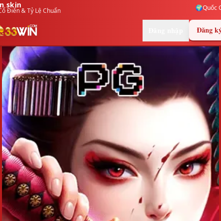
n skin
🌍
Quốc 
 Cổ Điển & Tỷ Lệ Chuẩn
Đăng k
Đăng nhập