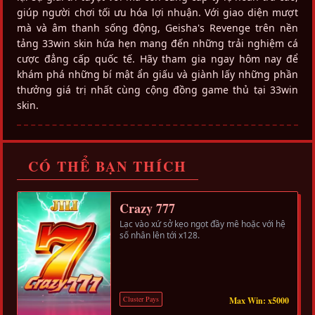
giúp người chơi tối ưu hóa lợi nhuận. Với giao diện mượt
mà và âm thanh sống động, Geisha's Revenge trên nền
tảng 33win skin hứa hẹn mang đến những trải nghiệm cá
cược đẳng cấp quốc tế. Hãy tham gia ngay hôm nay để
khám phá những bí mật ẩn giấu và giành lấy những phần
thưởng giá trị nhất cùng cộng đồng game thủ tại 33win
skin.
CÓ THỂ BẠN THÍCH
Crazy 777
Lạc vào xứ sở kẹo ngọt đầy mê hoặc với hệ
số nhân lên tới x128.
Cluster Pays
Max Win: x5000